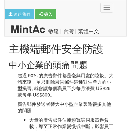
Toggle
連絡我們
簽入
navigation
MintAc
敏達 | 台灣 | 繁體中文
主機端郵件安全防護
中小企業的頭痛問題
超過 90% 的廣告郵件都是毫無用處的垃圾。大
體來說，單只刪除廣告郵件這種對生產力的小
型損害, 就會讓每個職員至少每月浪費 US$25
或每年 US$300。
廣告郵件發送者替大中小型企業製造很多其他
的問題:
大量的廣告郵件佔據頻寬讓伺服器過負
載，導至正常作業變慢或中斷，影響員工