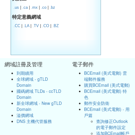
.us
|
.ca
|
.mx
|
.co
|
.bz
特定意義網域
.CC
|
.LA
|
.TV
|
.CO
|
.BZ
網域註冊及管理
電子郵件
到期續用
BCEmail (美式電郵) 雲
全球網域 - gTLD
端郵件服務
Domain
購買BCEmail (美式電郵)
國碼網域 TLDs - ccTLD
BCEmail (美式電郵) 特
Domain
色
新全球網域 - New gTLD
郵件安全防衛
Domain
BCEmail (美式電郵) - 用
溢價網域
戶篇
DNS 主機代管服務
查詢修正Outlook
的電子郵件設定
添加BCEmail帳戶