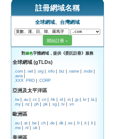
註冊網域名稱
全球網域、台灣網域
對
字體網域，提供《委託註冊》服務
綠色
全球網域 (gTLDs)
.com
|
.net
|
.org
|
.info
|
.biz
|
.name
|
.mobi
|
.asia
|
.XXX
.PRO
|
.CORP
亞洲及太平洋區
.tw
|
.au
|
.cc
|
.cn
|
.hk
|
.id
|
.in
|
.jp
|
.kr
|
.la
|
.my
|
.nz
|
.ph
|
.pk
|
.sg
|
.tv
|
.vn
歐洲區
.eu
|
.at
|
.be
|
.ch
|
.de
|
.dk
|
.es
|
.fr
|
.it
|
.li
|
.me
|
.nl
|
.uk
|
美洲區