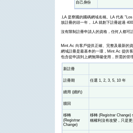
自己身份
.LA 是寮國的國碼網域名稱。LA 代表 "Lo
放註冊的頭一年，.LA 就創下註冊超過 4
沒有限制註冊申請人的資格，任何人都可註冊
Mint.Ac 向客戶提供正確、完整及最
網域註冊是最基本的一環，Mint.Ac 
包含從申請到上網無障礙使用，所需的管理
新註冊
註冊期
任選 1, 2, 3, 5, 10 年
續用 (續約)
贖回
移轉
移轉 (Registrar Ch
(Registrar
稱權利沒有改變，只是更
Change)