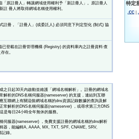
特定
ange) 係指「原註冊人」轉讓網域使用權利予「新註冊人」。原註冊人
新註 冊人將取得網域名稱使用權利。
.CC
|
註冊，「註冊人」(或委託人) 必須同意下列定型化 (制式) 協
係指已登載在註冊管理機構 (Registry) 的資料庫內之註冊資料‧查
域之存在。
成之日起30天內啟動並維護「網域名稱解析」。註冊的網域名
析的DNS名稱伺服器(nameserver) 的支援，連結到互聯
應互聯網上有關這個網域名稱的dns資源記錄數據的查詢及解
解析的DNS名稱伺服器(nameserver) ，或尋求第三方DNS
服務。這是每日24小時全年無休的服務。
名稱伺服器(nameserver) ，免費支援註冊的網域名稱的dns解析
輯A, AAAA, MX, TXT, SPF, CNAME, SRV,
資源記錄。