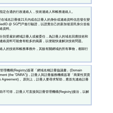
指定合適的行政連絡人，技術連絡人和帳務連絡人。
要在域名註冊後21天內或在註冊人的身份或連絡資料信息發生變
rifiedID @ SG門戶進行驗證，以證實自己的新加坡居民身分並核
絡資料。
分別受雇於網域註冊人或被委任，為註冊人的域名回應技術和
連絡資料可能會有較多的揭露，以便能快速解決技術問題。
絡人的技術和帳務事務外，其餘有關網域的所有事物，都歸行
註冊管理機構(Registry)簽署「網域名稱註冊協議書」(Domain
 Agreement (the “DNRA”))，註冊人與註冊服務機構簽署「商業性買賣
Sales Agreement) 。原則上，註冊人要尋求幫助，應首先連絡註冊
不可得，註冊人可直接與註冊管理機構(Registry)接洽，以解