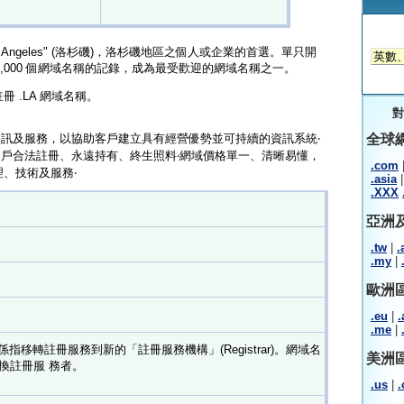
s Angeles" (洛杉磯)，洛杉磯地區之個人或企業的首選。單只開
00,000 個網域名稱的記錄，成為最受歡迎的網域名稱之一。
 .LA 網域名稱。
對
全球網
新的資訊及服務，以協助客戶建立具有經營優勢並可持續的資訊系統‧
提供客戶合法註冊、永遠持有、終生照料‧網域價格單一、清晰易懂，
.com
、技術及服務‧
.asia
|
.XXX
亞洲
.tw
|
.
.my
|
歐洲
.eu
|
.
.me
|
ange) 係指移轉註冊服務到新的「註冊服務機構」(Registrar)。網域名
美洲
換註冊服 務者。
.us
|
.