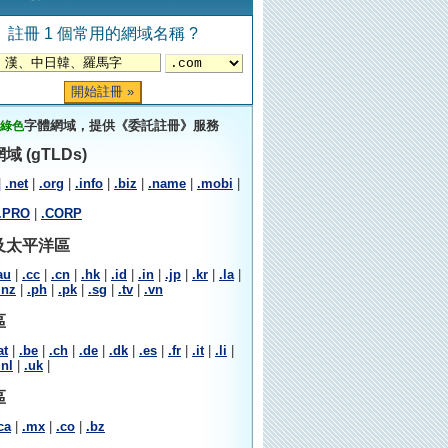
註冊 1 個常用的網域名稱 ?
字體網域，提供《委託註冊》服務
綠色
域 (gTLDs)
|
.net
|
.org
|
.info
|
.biz
|
.name
|
.mobi
|
.PRO
|
.CORP
及太平洋區
au
|
.cc
|
.cn
|
.hk
|
.id
|
.in
|
.jp
|
.kr
|
.la
|
.nz
|
.ph
|
.pk
|
.sg
|
.tv
|
.vn
區
at
|
.be
|
.ch
|
.de
|
.dk
|
.es
|
.fr
|
.it
|
.li
|
.nl
|
.uk
|
區
ca
|
.mx
|
.co
|
.bz