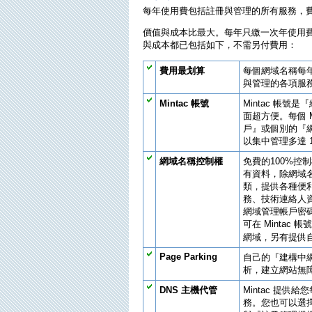
每年使用費包括註冊與管理的所有服務，
價值與成本比最大。每年只繳一次年使用
與成本都已包括如下，不需另付費用：
費用最划算
每個網域名稱每
與管理的各項服
Mintac 帳號
Mintac 帳
面超方便。每個 M
戶』或個別的『
以集中管理多達 1
網域名稱控制權
免費的100%控
有資料，除網域
類，提供各種便利
務、技術連絡人
網域管理帳戶密
可在 Minta
網域，另有提供
Page Parking
自己的『建構中
析，建立網站無
DNS 主機代管
Mintac 提供
務。您也可以選擇 