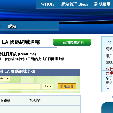
WHOIS
網站管理 Blogs
到期續用
網站
 LA 國碼網域名稱
Log
網域
註冊系統 (Realtime)
用戶
機。付款後24小時(1日間)內完成註冊開通上網。
密碼
即
冊 LA 國碼網域名稱
要
忘
提
址
冊服務費
在地條件