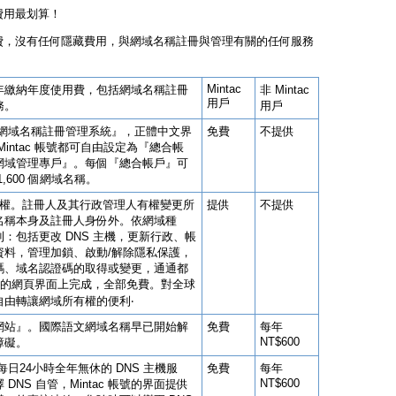
費用最划算！
費，沒有任何隱藏費用，與網域名稱註冊與管理有關的任何服務
Mintac
年繳納年度使用費，包括網域名稱註冊
非 Mintac
用戶
務。
用戶
號是『網域名稱註冊管理系統』，正體中文界
免費
不提供
intac 帳號都可自由設定為『總合帳
網域管理專戶』。每個『總合帳戶』可
,600 個網域名稱。
制權。註冊人及其行政管理人有權變更所
提供
不提供
名稱本身及註冊人身份外。依網域種
：包括更改 DNS 主機，更新行政、帳
資料，管理加鎖、啟動/解除隱私保護，
碼、域名認證碼的取得或變更，通通都
c 帳號的網頁界面上完成，全部免費。對全球
自由轉讓網域所有權的便利‧
網站』。國際語文網域名稱早已開始解
免費
每年
NT$600
障礙。
給您每日24小時全年無休的 DNS 主機服
免費
每年
NT$600
DNS 自管，Mintac 帳號的界面提供