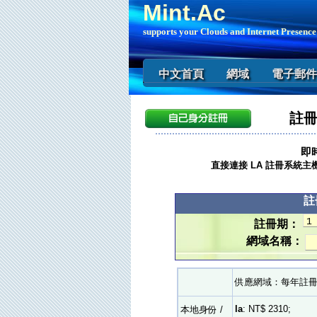
Mint.Ac
supports your Clouds and Internet Presence
中文首頁
網域
電子郵件
註冊
即時
直接連接 LA 註冊系統主
註
註冊期：
網域名稱：
供應網域：每年註
la
: NT$ 2310;
本地身份 /