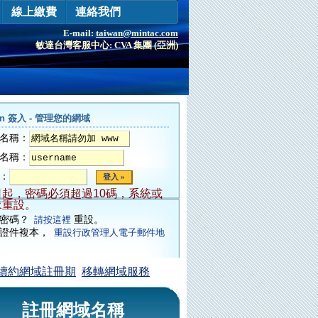
線上繳費
連絡我們
E-mail:
taiwan@mintac.com
敏達台灣客服中心: CVA 集團 (亞洲)
in 簽入 - 管理您的網域
名稱：
名稱：
：
日起，密碼必須超過10碼，系統或
求重設。
了密碼？
重設。
請按這裡
供證件複本，
重設行政管理人電子郵件地
續約網域註冊期
移轉網域服務
註冊網域名稱