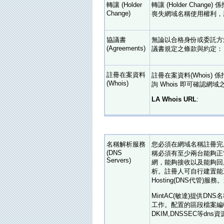
轉讓 (Holder
轉讓 (Holder Ch
Change)
喪失網域名稱使用權利，
協議書
無論以合格身份或委託方式
(Agreements)
議書規定之條款與約定：
註冊在案資料
註冊在案資料(Whois) 
(Whois)
詢 Whois 即可確認網
LA Whois URL
:
名稱解析服務
您必須在網域名稱註冊完
(DNS
稱必須有至少兩台能夠正常解
Servers)
網，能夠接收以及能夠回
析。註冊人可自行建置能正常
Hosting(DNS代管)
MintAC(敏達)提供DNS
工作。配置的區段檔案編輯器，能編
DKIM,DNSSEC等dns